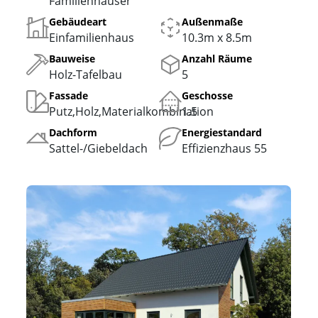
Familienhäuser
Gebäudeart
Außenmaße
Einfamilienhaus
10.3m x 8.5m
Bauweise
Anzahl Räume
Holz-Tafelbau
5
Fassade
Geschosse
Putz,Holz,Materialkombination
1.5
Dachform
Energiestandard
Sattel-/
Giebeldach
Effizienzhaus 55