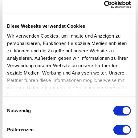
Ökologisch vorbildliche und trockene
Baustoffe
CNC-gesteuerte Präzisionsfertigung
Diese Webseite verwendet Cookies
Detaillierte Baubeschreibung
Wir verwenden Cookies, um Inhalte und Anzeigen zu
18 Monate Festpreisgarantie
personalisieren, Funktionen für soziale Medien anbieten
zu können und die Zugriffe auf unsere Website zu
Vertraglich fixierte
analysieren. Außerdem geben wir Informationen zu Ihrer
Fertigstellungsdauer ab
Verwendung unserer Website an unsere Partner für
Auftragsklarheit
soziale Medien, Werbung und Analysen weiter. Unsere
Partner führen diese Informationen möglicherweise mit
weiteren Daten zusammen, die Sie ihnen bereitgestellt
haben oder die sie im Rahmen Ihrer Nutzung der Dienste
MEISTERSTÜCK-KONFIGURATOR
gesammelt haben.
Einwilligungsauswahl
Jetzt Traumhaus 
Notwendig
konfigurieren - mit 
Präferenzen
Meisterstück-HAUS