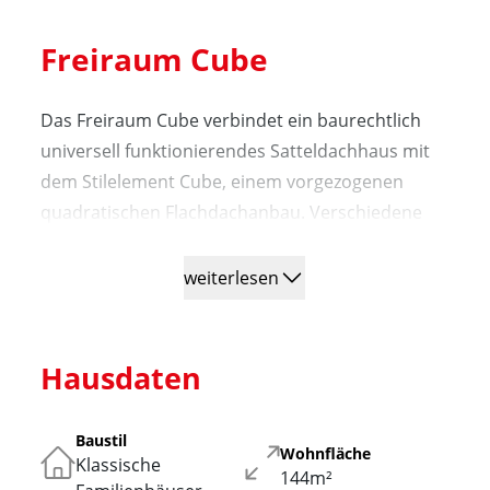
Freiraum Cube
Das Freiraum Cube verbindet ein baurechtlich
universell funktionierendes Satteldachhaus mit
dem Stilelement Cube, einem vorgezogenen
quadratischen Flachdachanbau. Verschiedene
Gestaltungsvarianten mit Holz oder
Fassadenplatten betonen das Design der
weiterlesen
Wohnraumerweiterung. Als Effizienzhaus wird es
mit Wärmepumpe, Lüftungsanlage und
Solaranlage ausgeführt.
Hausdaten
Baustil
Wohnfläche
Klassische
144m²