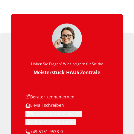
Haben Sie Fragen? Wir sind gern für Sie da:
Meisterstück-HAUS
Zentrale
Berater kennenlernen
E-Mail schreiben
Beratungstermine vor Ort
Online-Video-Beratung
+49 5151 9538-0