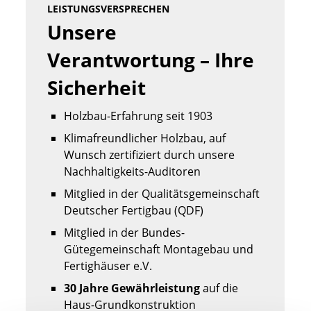
Bad inkl. Sauna und direktem Zugang zum
LEISTUNGSVERSPRECHEN
großen Loggia-Balkon.
Unsere 
In Sachen Haustechnik sorgt die installierte
Luft-
Verantwortung – Ihre 
Wasser-Wärmepumpe
mit eingebautem
Sicherheit
Trinkwasserspeicher, integrierter Lüftung und
Kühlfunktion für
optimale Energieeffizienz
und
Holzbau-Erfahrung seit 1903
ein dauerhaft
angenehmes, gesundes
Klimafreundlicher Holzbau, auf
Raumklima
innerhalb des Hauses.
Wunsch zertifiziert durch unsere
Nachhaltigkeits-Auditoren
Mitglied in der Qualitätsgemeinschaft
Deutscher Fertigbau (QDF)
Mitglied in der Bundes-
Gütegemeinschaft Montagebau und
Fertighäuser e.V.
30 Jahre Gewährleistung
auf die
Haus-Grundkonstruktion