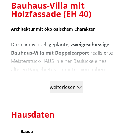
Bauhaus-Villa mit 
Holzfassade (EH 40)
Architektur mit ökologischem Charakter
Diese individuell geplante,
zweigeschossige
Bauhaus-Villa mit Doppelcarport
realisierte
Meisterstück-HAUS in einer Baulücke eines
älteren Baugebietes – inmitten von hohen
Kiefern und einer gewachsenen
Gartenlandschaft. Die ruhige, klare Architektur
weiterlesen
besticht durch die harmonische Einbindung in
die umgebende Natur: Die
natürliche
Holzfassade
verleiht dem Gebäude Wärme und
Hausdaten
ökologischen Charakter, während die klaren
Linien und großzügigen Öffnungen eine zeitlose
Baustil