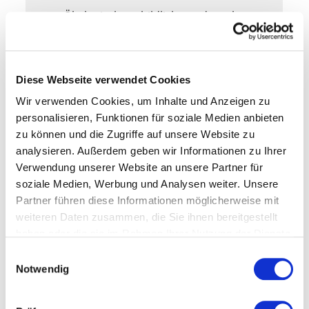
Ökologisch vorbildliche und trockene
Baustoffe
CNC-gesteuerte Präzisionsfertigung
Detaillierte Baubeschreibung
Diese Webseite verwendet Cookies
18 Monate Festpreisgarantie
Wir verwenden Cookies, um Inhalte und Anzeigen zu
personalisieren, Funktionen für soziale Medien anbieten
Vertraglich fixierte
zu können und die Zugriffe auf unsere Website zu
Fertigstellungsdauer ab
analysieren. Außerdem geben wir Informationen zu Ihrer
Auftragsklarheit
Verwendung unserer Website an unsere Partner für
soziale Medien, Werbung und Analysen weiter. Unsere
Partner führen diese Informationen möglicherweise mit
weiteren Daten zusammen, die Sie ihnen bereitgestellt
MEISTERSTÜCK-KONFIGURATOR
haben oder die sie im Rahmen Ihrer Nutzung der Dienste
Jetzt Traumhaus 
gesammelt haben.
Einwilligungsauswahl
konfigurieren - mit 
Notwendig
Meisterstück-HAUS