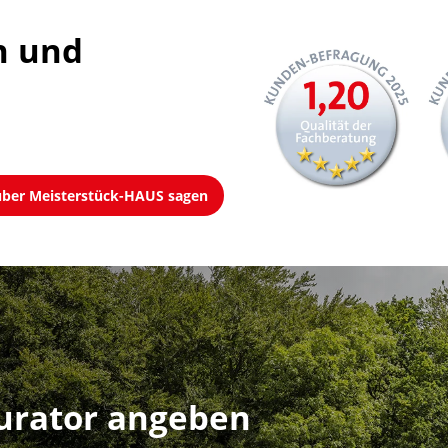
 und 
 über Meisterstück-HAUS sagen
rator angeben
