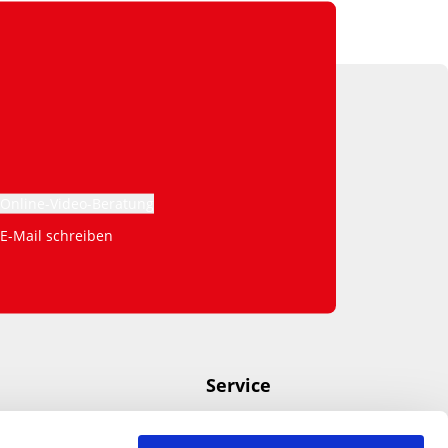
Online-Video-Beratung
E-Mail schreiben
Service
US-Community
Aktuelles + News