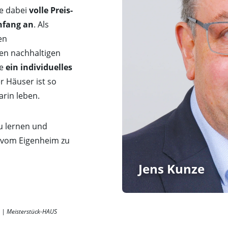
e dabei
volle Preis-
nfang an
. Als
en
en nachhaltigen
ie
ein individuelles
r Häuser ist so
darin leben.
zu lernen und
 vom Eigenheim zu
) | Meisterstück-HAUS