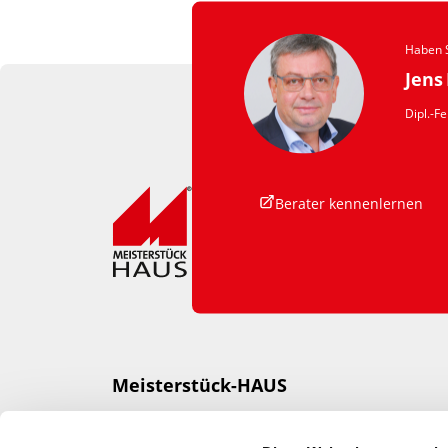
Haben S
Jens
Dipl.-F
Berater kennenlernen
Meisterstück-HAUS
Otto Baukmeier Holzbau-Fertigbau
GmbH & Co KG