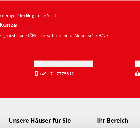
ie Fragen? Ich bin gern für Sie da:
Kunze
ertighausberater (ÖFV)
- Ihr Fachberater bei Meisterstück-HAUS
Beratungstermine vor Ort
+49 171 7775812
Unsere Häuser für Sie
Ihr Bereich
HAUS-Finder
Meisterstück-HA