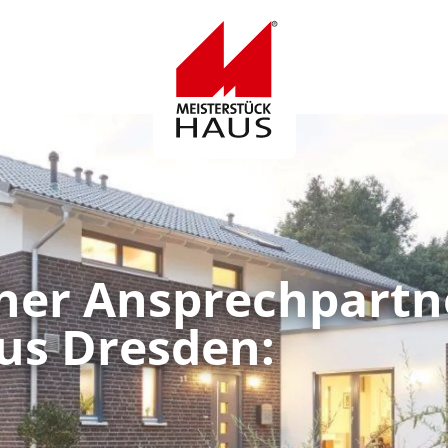
Logo
cher Ansprechpartn
us Dresden: