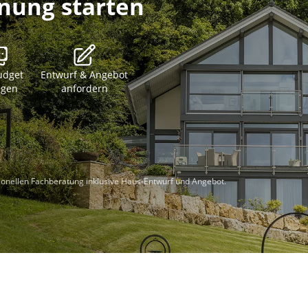
anung starten
udget
Entwurf & Angebot
egen
anfordern
sionellen Fachberatung inklusive Haus-Entwurf und Angebot.