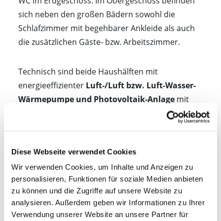
WC im Erdgeschoss. Im Obergeschoss befinden
sich neben den großen Bädern sowohl die
Schlafzimmer mit begehbarer Ankleide als auch
die zusätzlichen Gäste- bzw. Arbeitszimmer.
Technisch sind beide Haushälften mit
energieeffizienter
Luft-/Luft bzw. Luft-Wasser-
Wärmepumpe und Photovoltaik-Anlage
mit
Speicher für die Zukunft gerüstet und
unabhängig von fossilen Energien. Imke und
Christoph König haben ihre Fenster zusätzlich
Diese Webseite verwendet Cookies
durch automatische Raffstores verschattet, die
sich über
intelligente Somfy iO-Technologie
Wir verwenden Cookies, um Inhalte und Anzeigen zu
personalisieren, Funktionen für soziale Medien anbieten
steuern lassen.
zu können und die Zugriffe auf unsere Website zu
analysieren. Außerdem geben wir Informationen zu Ihrer
Verwendung unserer Website an unsere Partner für