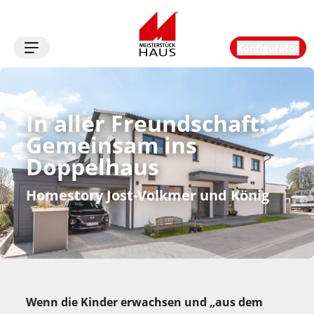
Konfigurator
Logo
In aller Freundschaft: 
Gemeinsam ins 
Doppelhaus
Homestory Jost-Volkmer und König
Wenn die Kinder erwachsen und „aus dem