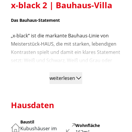
x-black 2 | Bauhaus-Villa
Das Bauhaus-Statement
„x-black“ ist die markante Bauhaus-Linie von
Meisterstück-HAUS, die mit starken, lebendigen
Kontrasten spielt und damit ein klares Statement
setzt: Weiß und Schwarz, Weiß und Grau oder
Weiß und dunkle Klinker – bei der Wahl der
zweifarbigen Fassadenelemente entscheidet
weiterlesen
allein der persönliche Lieblingsstyle.
Mit einem gehobenen Raumprogramm bietet x-
Hausdaten
black 2 exklusiven Wohnkomfort für Familien mit
bis zu 5 Personen. Im Erdgeschoss bilden
Baustil
Wohnzimmer, Esszimmer und Küche einen
Wohnfläche
Kubushäuser im
offenen, freundlich-hellen Lebensbereich mit
162m²