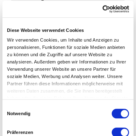
Baustoffe
CNC-gesteuerte Präzisionsfertigung
Detaillierte Baubeschreibung
Diese Webseite verwendet Cookies
18 Monate Festpreisgarantie
Wir verwenden Cookies, um Inhalte und Anzeigen zu
Vertraglich fixierte
personalisieren, Funktionen für soziale Medien anbieten
Fertigstellungsdauer ab
zu können und die Zugriffe auf unsere Website zu
Auftragsklarheit
analysieren. Außerdem geben wir Informationen zu Ihrer
Verwendung unserer Website an unsere Partner für
soziale Medien, Werbung und Analysen weiter. Unsere
Partner führen diese Informationen möglicherweise mit
MEISTERSTÜCK-KONFIGURATOR
weiteren Daten zusammen, die Sie ihnen bereitgestellt
Jetzt Traumhaus 
haben oder die sie im Rahmen Ihrer Nutzung der Dienste
gesammelt haben.
Einwilligungsauswahl
konfigurieren - mit 
Notwendig
Meisterstück-HAUS
Präferenzen