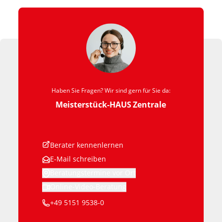
Haben Sie Fragen? Wir sind gern für Sie da:
Meisterstück-HAUS
Zentrale
Berater kennenlernen
E-Mail schreiben
Beratungstermine vor Ort
Online-Video-Beratung
+49 5151 9538-0