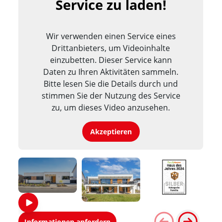
Service zu laden!
Hobbyraum und dem Haustechnikraum
ergänzen hier noch ein zusätzliches Badezimmer
Wir verwenden einen Service eines
sowie drei weitere Kinderzimmer - jeweils mit
Drittanbieters, um Videoinhalte
eigenem Zutritt zur Terrasse - das Raumkonzept
einzubetten. Dieser Service kann
für die ganze Familie.
Daten zu Ihren Aktivitäten sammeln.
Bitte lesen Sie die Details durch und
Bei der Wahl zum
"Family Home | Haus des
stimmen Sie der Nutzung des Service
Jahres 2024"
erhielt dieser Entwurf in der
zu, um dieses Video anzusehen.
Kategorie "Familienhaus" die Auszeichnung in
Silber.
Akzeptieren
Informationen anfordern