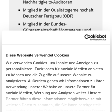
Nachhaltigkeits-Auditoren
Mitglied in der Qualitätsgemeinschaft
Deutscher Fertigbau (QDF)
Mitglied in der Bundes-
Gütegemeinschaft Montagebau und
Fertighäuser e.V.
30 Jahre Gewährleistung
auf die
Haus-Grundkonstruktion
Diese Webseite verwendet Cookies
Ökologisch vorbildliche und trockene
Wir verwenden Cookies, um Inhalte und Anzeigen zu
Baustoffe
personalisieren, Funktionen für soziale Medien anbieten
CNC-gesteuerte Präzisionsfertigung
zu können und die Zugriffe auf unsere Website zu
Detaillierte Baubeschreibung
analysieren. Außerdem geben wir Informationen zu Ihrer
Verwendung unserer Website an unsere Partner für
18 Monate Festpreisgarantie
soziale Medien, Werbung und Analysen weiter. Unsere
Vertraglich fixierte
Partner führen diese Informationen möglicherweise mit
Fertigstellungsdauer ab
weiteren Daten zusammen, die Sie ihnen bereitgestellt
Auftragsklarheit
haben oder die sie im Rahmen Ihrer Nutzung der Dienste