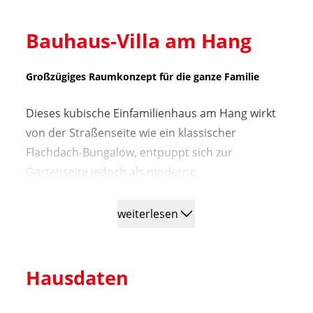
Bauhaus-Villa am Hang
Großzügiges Raumkonzept für die ganze Familie
Dieses kubische Einfamilienhaus am Hang wirkt
von der Straßenseite wie ein klassischer
Flachdach-Bungalow, entpuppt sich zur
Gartenseite jedoch als moderne,
zweigeschossige Bauhausvilla mit Holz-
Akzentverkleidung, großzügigem Balkon,
weiterlesen
überdachter Terrasse und exklusivem
Panorama-Fernblick auf den nahegelegenen
Taunus.
Hausdaten
Der sechsköpfigen Eigentümerfamilie bietet