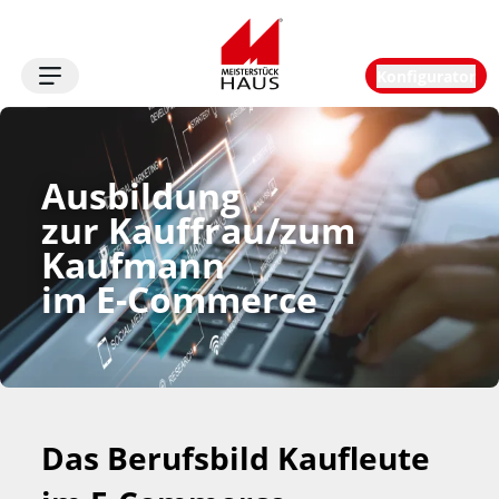
Konfigurator
Logo
Ausbildung 
zur Kauffrau/zum 
Kaufmann 
im E-Commerce
Das Berufsbild Kaufleute 