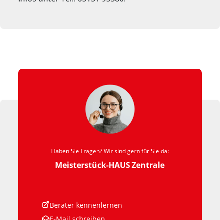
Haben Sie Fragen? Wir sind gern für Sie da:
Meisterstück-HAUS
Zentrale
Berater kennenlernen
E-Mail schreiben