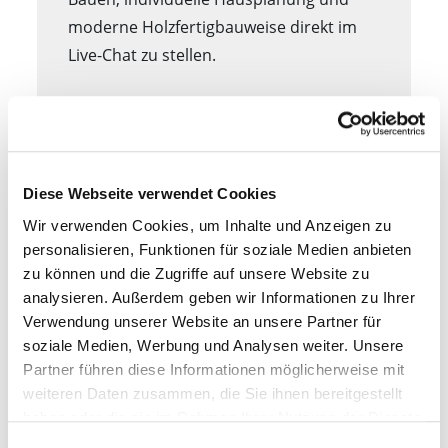
moderne Holzfertigbauweise direkt im
Live-Chat zu stellen.
Die Webinar-Themen im Einzelnen:
Warum lohnt es sich, altersgerechtes
Bauen bereits bei der Hausplanung
mitzudenken?
Diese Webseite verwendet Cookies
Was bedeutet altersgerecht,
Wir verwenden Cookies, um Inhalte und Anzeigen zu
barrierearm oder zukunftssicher
personalisieren, Funktionen für soziale Medien anbieten
wohnen konkret?
zu können und die Zugriffe auf unsere Website zu
analysieren. Außerdem geben wir Informationen zu Ihrer
Welche Grundrisslösungen eignen
Verwendung unserer Website an unsere Partner für
sich besonders für komfortables
soziale Medien, Werbung und Analysen weiter. Unsere
Wohnen in jeder Lebensphase?
Partner führen diese Informationen möglicherweise mit
Welche Vorteile bietet ein Bungalow
weiteren Daten zusammen, die Sie ihnen bereitgestellt
oder ebenerdiges Wohnkonzept?
haben oder die sie im Rahmen Ihrer Nutzung der Dienste
Worauf sollte man bei
gesammelt haben.
Einwilligungsauswahl