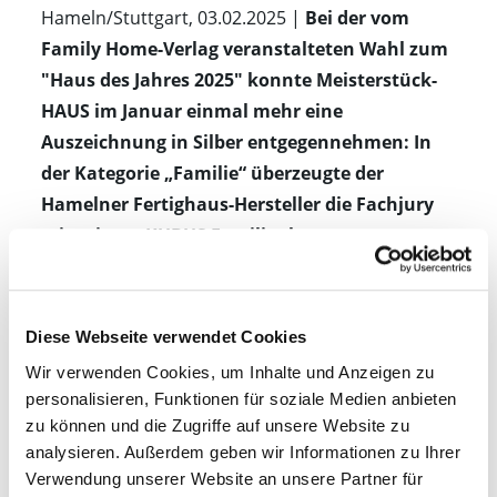
Hameln/Stuttgart, 03.02.2025 |
Bei der vom
Family Home-Verlag veranstalteten Wahl zum
"Haus des Jahres 2025" konnte Meisterstück-
HAUS im Januar einmal mehr eine
Auszeichnung in Silber entgegennehmen: In
der Kategorie „Familie“ überzeugte der
Hamelner Fertighaus-Hersteller die Fachjury
mit seinem KUBUS Familienhaus.
Bereits zum sechsten Mal kürte der Family Home
Verlag in 2025 die „Häuser des Jahres“. 36
Diese Webseite verwendet Cookies
Hersteller reichten dabei insgesamt 90 Häuser
Wir verwenden Cookies, um Inhalte und Anzeigen zu
ein. In den Kategorien Klein & Fein,
personalisieren, Funktionen für soziale Medien anbieten
Energiesparen, Familie, Ökologie, Luxus und
zu können und die Zugriffe auf unsere Website zu
erstmals Zwei & Mehr wählte eine Fachjury
analysieren. Außerdem geben wir Informationen zu Ihrer
jeweils einen Goldgewinner sowie drei
Verwendung unserer Website an unsere Partner für