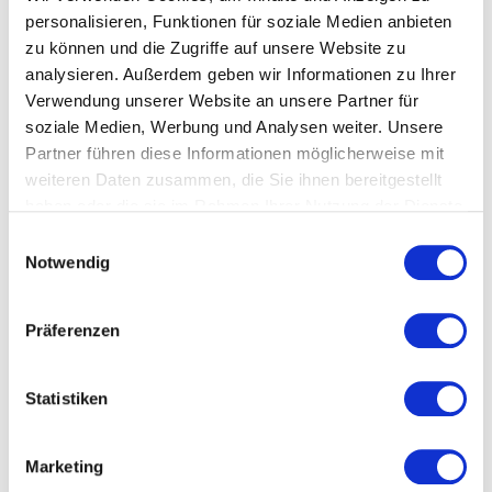
Nutzung des Service zu, um
personalisieren, Funktionen für soziale Medien anbieten
dieses Video anzusehen.
zu können und die Zugriffe auf unsere Website zu
analysieren. Außerdem geben wir Informationen zu Ihrer
Akzeptieren
Verwendung unserer Website an unsere Partner für
soziale Medien, Werbung und Analysen weiter. Unsere
Partner führen diese Informationen möglicherweise mit
weiteren Daten zusammen, die Sie ihnen bereitgestellt
haben oder die sie im Rahmen Ihrer Nutzung der Dienste
gesammelt haben.
Einwilligungsauswahl
Notwendig
Präferenzen
Statistiken
Marketing