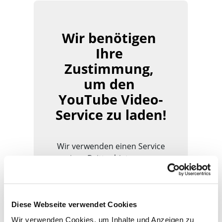
Wir benötigen 
Ihre 
Zustimmung, 
um den 
YouTube Video-
Service zu laden!
Wir verwenden einen Service
eines Drittanbieters, um
Videoinhalte einzubetten.
Dieser Service kann Daten zu
Ihren Aktivitäten sammeln.
Diese Webseite verwendet Cookies
Bitte lesen Sie die Details
durch und stimmen Sie der
Wir verwenden Cookies, um Inhalte und Anzeigen zu