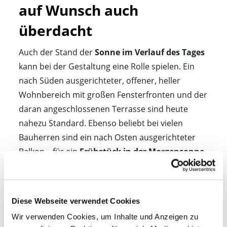
auf Wunsch auch 
überdacht
Auch der Stand der
Sonne im Verlauf des Tages
kann bei der Gestaltung eine Rolle spielen. Ein
nach Süden ausgerichteter, offener, heller
Wohnbereich mit großen Fensterfronten und der
daran angeschlossenen Terrasse sind heute
nahezu Standard. Ebenso beliebt bei vielen
Bauherren sind ein nach Osten ausgerichteter
Balkon – für ein
Frühstück in der Morgensonne
–, eine Dachterrasse oder eine Veranda.
Während die Veranda meist einen schmalen Teil
der Terrasse überdacht, unterscheidet sich die
Diese Webseite verwendet Cookies
Dachterrasse vom Balkon durch ihre Lage auf
Wir verwenden Cookies, um Inhalte und Anzeigen zu
dem Baukörper oder die Nähe zum Dach.