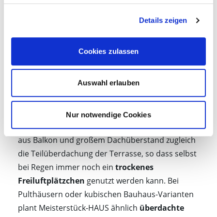
Details zeigen
Cookies zulassen
Gut geschützt im Grünen
Auswahl erlauben
Bei den modernen Fachwerkhäusern
der
Architekturlinie „ÄSTHETIK“ von
Nur notwendige Cookies
Meisterstück-HAUS
ermöglicht die Kombination
aus Balkon und großem Dachüberstand zugleich
die Teilüberdachung der Terrasse, so dass selbst
bei Regen immer noch ein
trockenes
Freiluftplätzchen
genutzt werden kann. Bei
Pulthäusern oder kubischen Bauhaus-Varianten
plant Meisterstück-HAUS ähnlich
überdachte