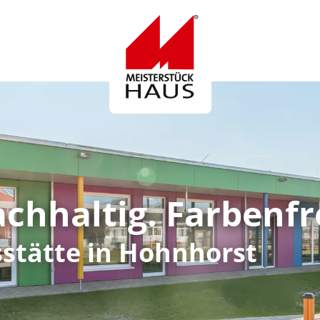
Logo
achhaltig. Farbenfr
stätte in Hohnhorst