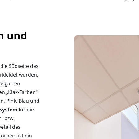
n und 
die Südseite des
rkleidet wurden,
ielgarten
en „Klax-Farben“:
n, Pink, Blau und
tsystem
für die
n- bzw.
etail des
örpers ist ein