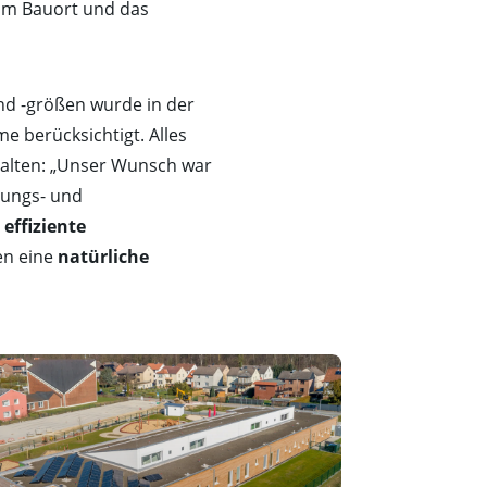
zum Bauort und das
nd -größen wurde in der
 berücksichtigt. Alles
halten: „Unser Wunsch war
tungs- und
e
effiziente
en eine
natürliche