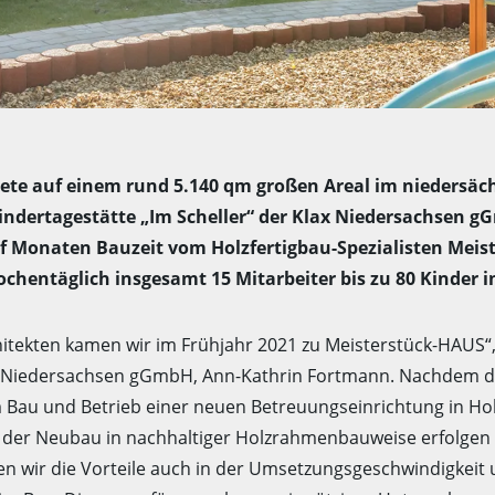
nete auf einem rund 5.140 qm großen Areal im niedersä
indertagestätte „Im Scheller“ der Klax Niedersachsen g
f Monaten Bauzeit vom Holzfertigbau-Spezialisten Meist
hentäglich insgesamt 15 Mitarbeiter bis zu 80 Kinder i
itekten kamen wir im Frühjahr 2021 zu Meisterstück-HAUS“, 
x Niedersachsen gGmbH, Ann-Kathrin Fortmann. Nachdem di
au und Betrieb einer neuen Betreuungseinrichtung in Hoh
ss der Neubau in nachhaltiger Holzrahmenbauweise erfolgen 
n wir die Vorteile auch in der Umsetzungsgeschwindigkeit 