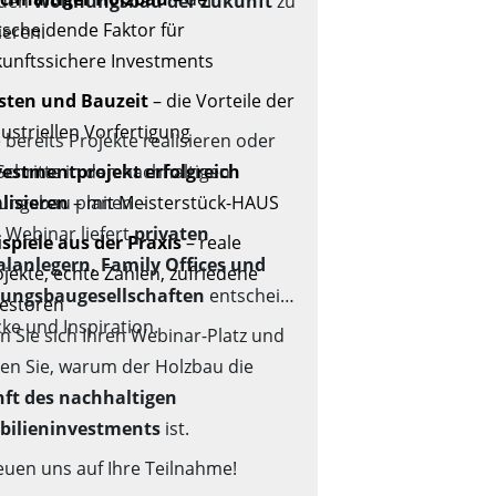
n den
Wohnungsbau der Zukunft
zu
tscheidende Faktor für
ieren.
kunftssichere Investments
sten und Bauzeit
– die Vorteile der
ustriellen Vorfertigung
 bereits Projekte realisieren oder
Schritte in den nachhaltigen
vestmentprojekt erfolgreich
ngsbau planen –
alisieren
– mit Meisterstück-HAUS
 Webinar liefert
privaten
ispiele aus der Praxis
– reale
alanlegern, Family Offices und
jekte, echte Zahlen, zufriedene
ungsbaugesellschaften
entscheidungsrelevante
vestoren
cke und Inspiration.
n Sie sich Ihren Webinar-Platz und
ren Sie, warum der
Holzbau die
ft des nachhaltigen
ilieninvestments
ist.
euen uns auf Ihre Teilnahme!