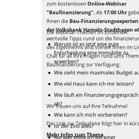
zum kostenlosen
Online-Webinar
"Baufinanzierung".
Ab
17:00 Uhr
geb
Ihnen die
Bau-Finanzierungsexperten
der Volksbank Hameln-Stadthagen e
Die Webinar-Themen im Einzelnen:
wertvolle Tipps rund um die Finanzieru
Warum ist es jetzt eine gute
des Eigenheims und stehen Ihnen im Li
Entscheidung eine Immobilie zu
Chat für all Ihre Fragen rund ums The
erwerben?
Baufinanzierung zur Verfügung.
Wie sieht mein maximales Budget a
Wie viel Haus kann ich mir leisten?
Wie läuft ein Finanzierungsgespräch
ab?
Wir freuen uns auf Ihre Teilnahme!
Wie kann ich mich vorbereiten?
Der Link zur Teilnahme folgt hier in kür
Ist der Zins alles?
Mehr Infos zum Thema
Auf was sollte ich bei einer