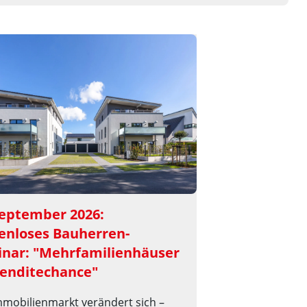
September 2026: 
enloses Bauherren-
nar: "Mehrfamilienhäuser 
Renditechance"
mmobilienmarkt verändert sich –