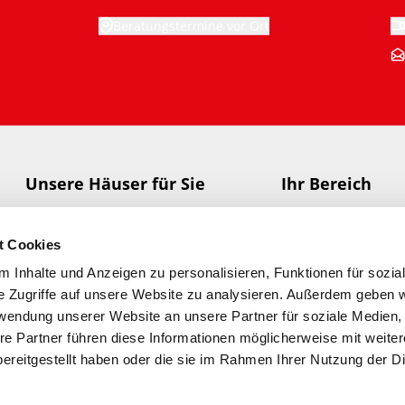
Wie unterstützt Meisterstück-HAUS Sie
Beratungstermine vor Ort
auf dem Weg zu Ihrem individuellen
Zuhause?
Unsere Häuser für Sie
Ihr Bereich
HAUS-Finder
Meisterstück-HA
t Cookies
Aktionshäuser
Meisterstücke-Mer
 Inhalte und Anzeigen zu personalisieren, Funktionen für sozia
Musterhäuser + Beratung
Meisterstück-HAUS
e Zugriffe auf unsere Website zu analysieren. Außerdem geben w
rwendung unserer Website an unsere Partner für soziale Medien
re Partner führen diese Informationen möglicherweise mit weite
ereitgestellt haben oder die sie im Rahmen Ihrer Nutzung der D