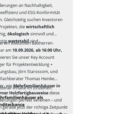
derungen an Nachhaltigkeit,
ieeffizienz und ESG-Konformität
n. Gleichzeitig suchen Investoren
Projekten, die
wirtschaftlich
hig,
ökologisch
sinnvoll und
istig
wertstabil
sind.
serem exklusiven Bauherren-
nar am
10.09.2026, ab 16:00 Uhr,
mieren Sie unser Key Account
er für Projektentwicklung +
ngsbau, Jörn Starossom, und
 Fachberater Thomas Heinke
er, wie
Mehrfamilienhäuser in
binar-Inhalte im Einzelnen:
ner Holzfertigbauweise
diese
hrfamilienhäuser als
derungen perfekt vereinen – und
nditechance
gerade jetzt der richtige Zeitpunkt
chhaltiger Holzbau
– der