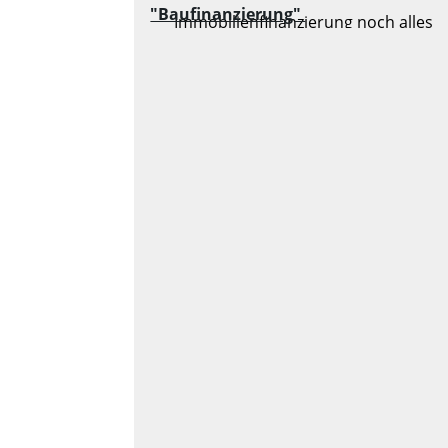
"Baufinanzierung"
Immobilienfinanzierung noch alles
achten? (z. B. Absicherung)