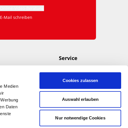
Online-Video-Beratung
E-Mail schreiben
Service
US-Community
Aktuelles + News
kliste
Termine + Events
Cookies zulassen
le Medien
 Digital erleben
Newsletter
ir
Auswahl erlauben
, Werbung
ren Daten
ienste
Nur notwendige Cookies