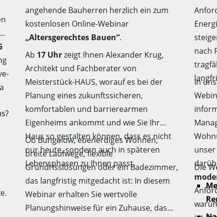
angehende Bauherren herzlich ein zum
Anfor
en
kostenlosen Online-Webinar
Energ
„Altersgerechtes Bauen“
.
steige
G
nach 
Ab
17 Uhr
zeigt Ihnen Alexander Krug,
ng
tragfä
Architekt und Fachberater von
ve-
langfr
Meisterstück-HAUS, worauf es bei der
In un
ma
Planung eines zukunftssicheren,
Webi
komfortablen und barrierearmen
infor
us?
Eigenheims ankommt und wie Sie Ihr
Manag
Haus so gestalten können, dass es nicht
Wohnu
Ob Bungalow, ebenerdiges Wohnen,
nur heute, sondern auch in späteren
unser
breite Laufwege, flexible
Lebensphasen zu Ihnen passt.
darüb
Grundrisslösungen oder ein Badezimmer,
Die We
moder
das langfristig mitgedacht ist: In diesem
Me
Anfor
ze.
Webinar erhalten Sie wertvolle
Re
warum 
Planungshinweise für ein Zuhause, das
Na