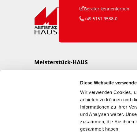
Berater kennenlernen
+49 5151 9538-0
Meisterstück-HAUS
Otto Baukmeier Holzbau-Fertigbau
GmbH & Co KG
Diese Webseite verwende
Otto-Körting-Straße 3
Wir verwenden Cookies, um
31789 Hameln
anbieten zu können und di
Informationen zu Ihrer Ve
und Analysen weiter. Unse
zusammen, die Sie ihnen b
gesammelt haben.