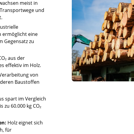
 wachsen meist in
 Transportwege und
t.
ustrielle
 ermöglicht eine
im Gegensatz zu
O₂ aus der
 effektiv im Holz.
Verarbeitung von
nderen Baustoffen
s spart im Vergleich
s zu 60.000 kg CO₂
en:
Holz eignet sich
h, für