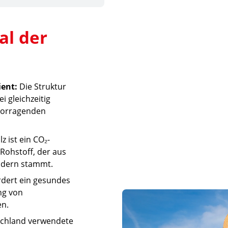
al der 
ient:
Die Struktur
i gleichzeitig
rvorragenden
z ist ein CO₂-
Rohstoff, der aus
ldern stammt.
rdert ein gesundes
ng von
en.
schland verwendete