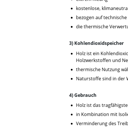
kostenlose, klimaneutr
bezogen auf technische 
die thermische Verwertun
3) Kohlendioxidspeicher
Holz ist ein Kohlendiox
Holzwerkstoffen und Ne
thermische Nutzung wä
Naturstoffe sind in de
4) Gebrauch
Holz ist das tragfähig
in Kombination mit Iso
Verminderung des Treib