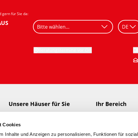
 gern für Sie da:
AUS
Beratungstermine vor Ort
Unsere Häuser für Sie
Ihr Bereich
HAUS-Finder
Meisterstück-HA
t Cookies
Aktionshäuser
Meisterstücke-Mer
 Inhalte und Anzeigen zu personalisieren, Funktionen für sozia