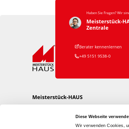
Haben Sie Fragen? Wir sind
Meisterstück-H
Zentrale
Berater kennenlernen
+49 5151 9538-0
Meisterstück-HAUS
Otto Baukmeier Holzbau-Fertigbau
GmbH & Co KG
Diese Webseite verwende
Otto-Körting-Straße 3
Wir verwenden Cookies, um
31789 Hameln